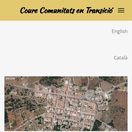
Ir
Coure Comunitats en Transició
al
contenido
principal
English
Català